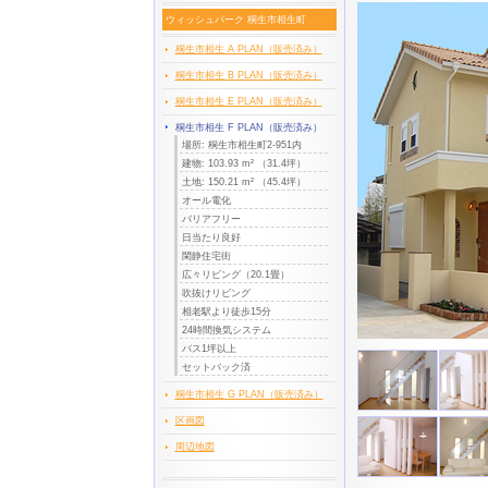
ウィッシュパーク 桐生市相生町
桐生市相生 A PLAN（販売済み）
桐生市相生 B PLAN（販売済み）
桐生市相生 E PLAN（販売済み）
桐生市相生 F PLAN（販売済み）
場所: 桐生市相生町2-951内
建物: 103.93 m² （31.4坪）
土地: 150.21 m² （45.4坪）
オール電化
バリアフリー
日当たり良好
閑静住宅街
広々リビング（20.1畳）
吹抜けリビング
相老駅より徒歩15分
24時間換気システム
バス1坪以上
セットバック済
桐生市相生 G PLAN（販売済み）
区画図
周辺地図