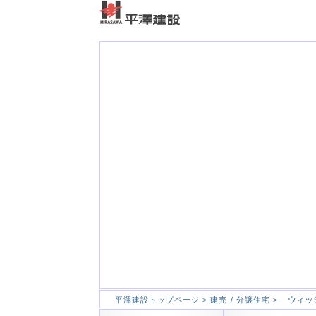
ウィッ
平澤建設トップページ
建売 / 分譲住宅
>
>