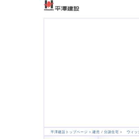
ウィッ
平澤建設トップページ
建売 / 分譲住宅
>
>