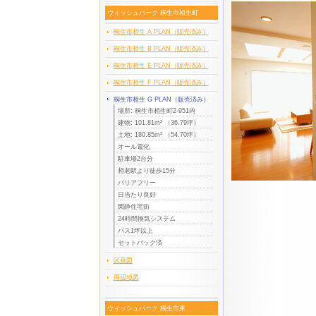
ウィッシュパーク 桐生市相生町
桐生市相生 A PLAN（販売済み）
桐生市相生 B PLAN（販売済み）
桐生市相生 E PLAN（販売済み）
桐生市相生 F PLAN（販売済み）
桐生市相生 G PLAN（販売済み）
場所: 桐生市相生町2-951内
建物: 101.81m² （36.79坪）
土地: 180.85m² （54.70坪）
オール電化
駐車場2台分
相老駅より徒歩15分
バリアフリー
日当たり良好
閑静住宅街
24時間換気システム
バス1坪以上
セットバック済
区画図
周辺地図
ウィッシュパーク 桐生市東